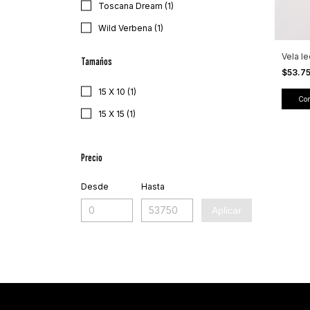
Toscana Dream (1)
Wild Verbena (1)
Vela le
Tamaños
$53.7
15 X 10 (1)
Co
15 X 15 (1)
Precio
Desde
Hasta
Aplicar