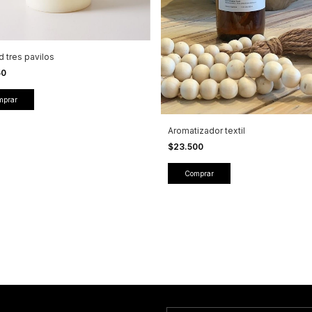
d tres pavilos
50
mprar
Aromatizador textil
$23.500
Comprar