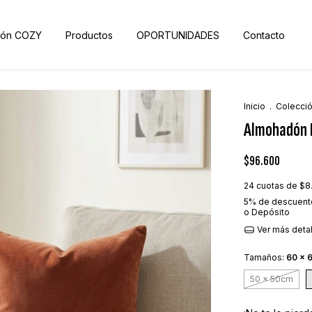
ión COZY
Productos
OPORTUNIDADES
Contacto
Inicio
.
Colecci
Almohadón 
$96.600
24
cuotas de
$8
5% de descuent
o Depósito
Ver más deta
Tamaños:
60 x 
50 x 50cm