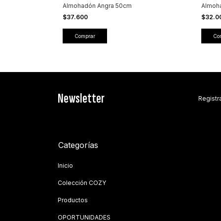
Almohadón Angra 50cm
Almoh
$37.600
$32.0
Comprar
Newsletter
Registra
Categorías
Inicio
Colección COZY
Productos
OPORTUNIDADES