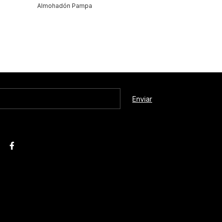
Almohadón Pampa
Almohadón Lot