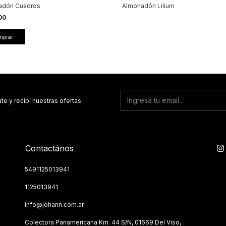
adón Cuadros
Almohadón Lilium
00
te y recibí nuestras ofertas.
Contactános
5491125013941
1125013941
info@johann.com.ar
Colectora Panamericana Km. 44 S/N, 01669 Del Viso,