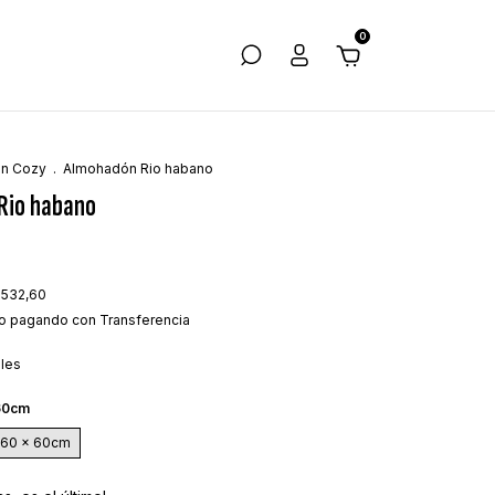
0
ón Cozy
.
Almohadón Rio habano
Rio habano
.532,60
o
pagando con Transferencia
lles
60cm
60 x 60cm