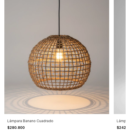
Lámpara Banano Cuadrado
Lámpar
$280.800
$242.