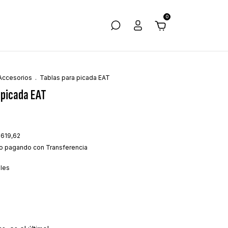
0
Accesorios
.
Tablas para picada EAT
 picada EAT
.619,62
o
pagando con Transferencia
lles