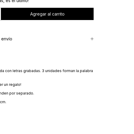
s, es el último!
 envío
da con letras grabadas. 3 unidades forman la palabra
er un regalo!
enden por separado.
 cm.