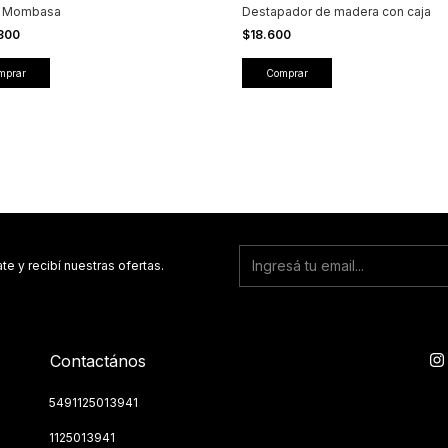
to Mombasa
Destapador de madera con caja
300
$18.600
te y recibí nuestras ofertas.
Contactános
5491125013941
1125013941