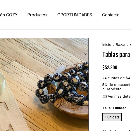
ión COZY
Productos
OPORTUNIDADES
Contacto
Inicio
.
Bazar
.
Tablas para
$52.300
24
cuotas de
$4
5% de descuent
o Depósito
Ver más deta
Talle:
1 unidad
1 unidad