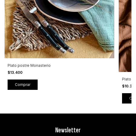
Plato postre Monasterio
$13.400
Plato d
Comprar
$10.30
Newsletter