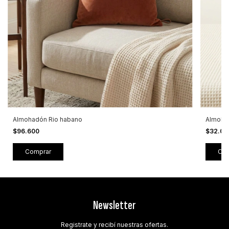
Almohadón Rio habano
Almoha
$96.600
$32.0
Comprar
Newsletter
Registrate y recibí nuestras ofertas.